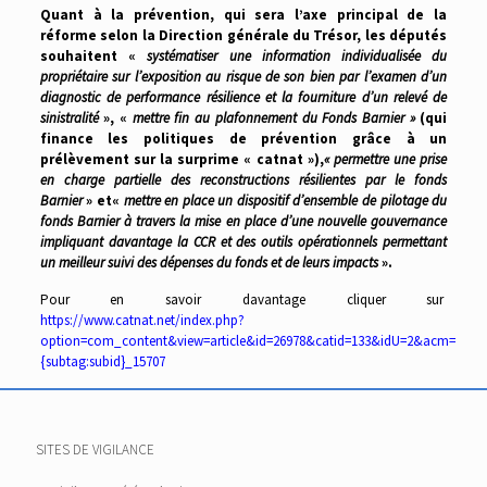
Quant à la prévention, qui sera l’axe principal de la
réforme selon la Direction générale du Trésor, les députés
souhaitent «
systématiser une information individualisée du
propriétaire sur l’exposition au risque de son bien par l’examen d’un
diagnostic de performance résilience et la fourniture d’un relevé de
sinistralité
», «
mettre fin au plafonnement du Fonds Barnier »
(qui
finance les politiques de prévention grâce à un
prélèvement sur la surprime « catnat »),
« permettre une prise
en charge partielle des reconstructions résilientes par le fonds
Barnier
» et«
mettre en place un dispositif d’ensemble de pilotage du
fonds Barnier à travers la mise en place d’une nouvelle gouvernance
impliquant davantage la CCR et des outils opérationnels permettant
un meilleur suivi des dépenses du fonds et de leurs impacts
».
Pour en savoir davantage cliquer sur
https://www.catnat.net/index.php?
option=com_content&view=article&id=26978&catid=133&idU=2&acm=
{subtag:subid}_15707
SITES DE VIGILANCE